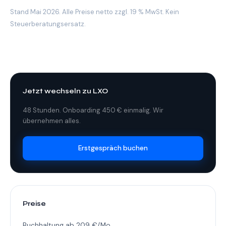
Stand Mai 2026. Alle Preise netto zzgl. 19 % MwSt. Kein
Steuerberatungsersatz.
Jetzt wechseln zu LXO
48 Stunden. Onboarding 450 € einmalig. Wir
übernehmen alles.
Erstgespräch buchen
Preise
Buchhaltung ab 209 €/Mo.